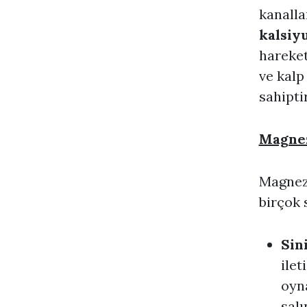
kanalla
kalsiy
hareket
ve kalp
sahiptir
Magnez
Magnezy
birçok 
Sin
ilet
oyn
salı