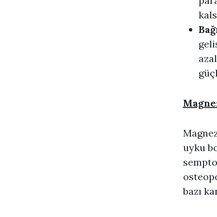
par
kal
Bağ
geli
azal
güçl
Magnez
Magnezy
uyku bo
semptom
osteopo
bazı kan