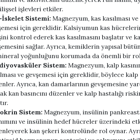
ilişsel işlevleri etkiler.
-İskelet Sistemi:
Magnezyum, kas kasılması ve
emesi için gereklidir. Kalsiyumun kas hücreleri
şini kontrol ederek kas kasılmasını başlatır ve k
emesini sağlar. Ayrıca, kemiklerin yapısal büt
mineral yoğunluğunu korumada da önemli bir rol
diyovasküler Sistem:
Magnezyum, kalp kasını
lması ve gevşemesi için gereklidir, böylece kalp 
enler. Ayrıca, kan damarlarının gevşemesine ya
ak kan basıncını düzenler ve kalp hastalığı riski
tır.
okrin Sistem:
Magnezyum, insülinin pankreast
nımını ve insülinin hedef hücreler üzerindeki etk
nleyerek kan şekeri kontrolünde rol oynar. Ayrı