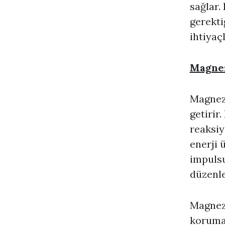
sağlar.
gerekt
ihtiyaçl
Magnez
Magnezy
getirir
reaksiy
enerji 
impulsu
düzenle
Magnezy
korumad