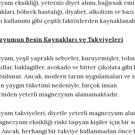
um eksikliği, yetersiz diyet alımı, bağırsak emi
kları, böbrek hastalığı, diyabet, alkolizm ve bazı
ın kullanımı gibi çeşitli faktörlerden kaynaklanabi
yumun Besin Kaynakları ve Takviyeleri
um, yeşil yapraklı sebzeler, kuruyemişler, tohu
ıllar, baklagiller, avokado ve bitter çikolata gibi
bulunur. Ancak, modern tarım uygulamaları ve i
ın yaygın tüketimi nedeniyle, birçok insan
erinden yeterli magnezyum alamamaktadır.
yum takviyeleri, diyetle yeterli magnezyum al
gnezyum eksikliği riski taşıyan kişiler için bir 
r. Ancak, herhangi bir takviye kullanmadan önce 