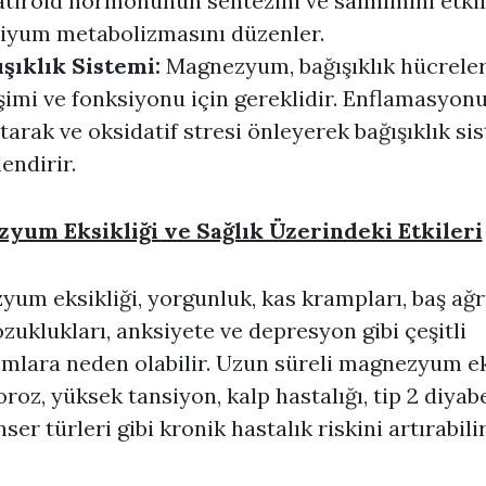
atiroid hormonunun sentezini ve salınımını etki
siyum metabolizmasını düzenler.
ışıklık Sistemi:
Magnezyum, bağışıklık hücreler
şimi ve fonksiyonu için gereklidir. Enflamasyon
tarak ve oksidatif stresi önleyerek bağışıklık si
endirir.
yum Eksikliği ve Sağlık Üzerindeki Etkileri
um eksikliği, yorgunluk, kas krampları, baş ağrı
zuklukları, anksiyete ve depresyon gibi çeşitli
lara neden olabilir. Uzun süreli magnezyum eks
roz, yüksek tansiyon, kalp hastalığı, tip 2 diyab
ser türleri gibi kronik hastalık riskini artırabilir