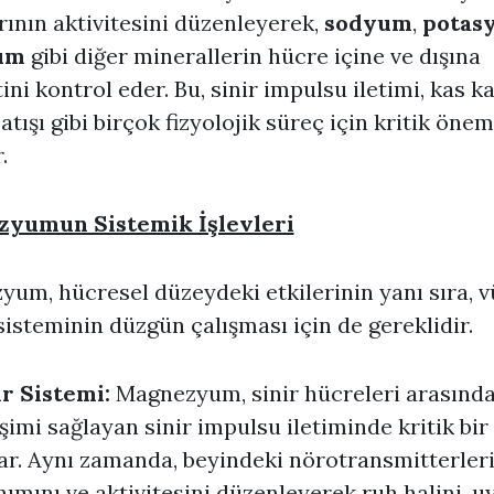
rının aktivitesini düzenleyerek,
sodyum
,
potas
um
gibi diğer minerallerin hücre içine ve dışına
ini kontrol eder. Bu, sinir impulsu iletimi, kas k
 atışı gibi birçok fizyolojik süreç için kritik öne
.
yumun Sistemik İşlevleri
um, hücresel düzeydeki etkilerinin yanı sıra, 
sisteminin düzgün çalışması için de gereklidir.
ir Sistemi:
Magnezyum, sinir hücreleri arasında
işimi sağlayan sinir impulsu iletiminde kritik bir 
ar. Aynı zamanda, beyindeki nörotransmitterler
nımını ve aktivitesini düzenleyerek ruh halini, 