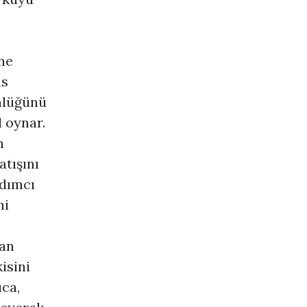
ne
as
ünlüğünü
 oynar.
n
atışını
rdımcı
ni
an
isini
ca,