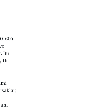
0-60'ı
ve
. Bu
itli
imi,
rsaklar,
mını