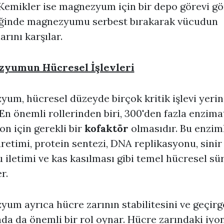
 Kemikler ise magnezyum için bir depo görevi gö
iğinde magnezyumu serbest bırakarak vücudun
arını karşılar.
yumun Hücresel İşlevleri
um, hücresel düzeyde birçok kritik işlevi yerin
. En önemli rollerinden biri, 300'den fazla enzima
on için gerekli bir
kofaktör
olmasıdır. Bu enziml
üretimi, protein sentezi, DNA replikasyonu, sinir
 iletimi ve kas kasılması gibi temel hücresel sür
r.
um ayrıca hücre zarının stabilitesini ve geçirg
a da önemli bir rol oynar. Hücre zarındaki iyo