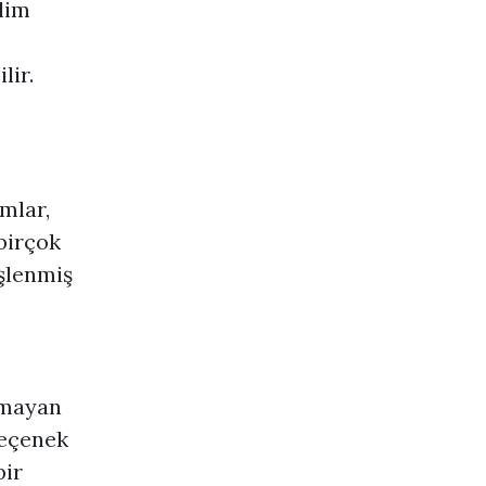
lim
lir.
mlar,
 birçok
şlenmiş
amayan
seçenek
bir