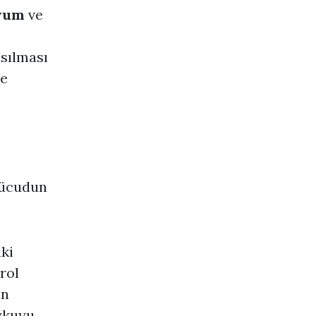
yum
ve
asılması
me
vücudun
ki
rol
in
uykuyu