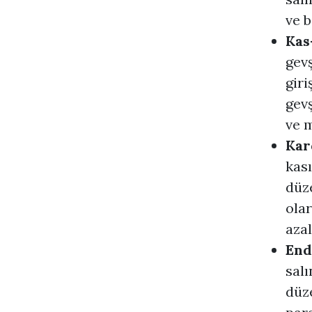
ve b
Kas
gevş
giri
gevş
ve 
Kar
kası
düz
olar
azal
End
salı
düze