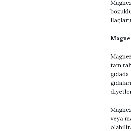
Magnezy
bozuklu
ilaçlar
Magnez
Magnezy
tam tah
gıdada 
gıdalar
diyetl
Magnez
veya ma
olabili