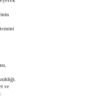
leyerek
inin
u
stemini
sı,
ikliği,
et ve
.