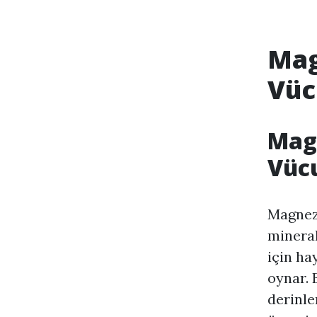
Mag
Vüc
Magn
Vüc
Magnez
mineral
için ha
oynar. 
derinle