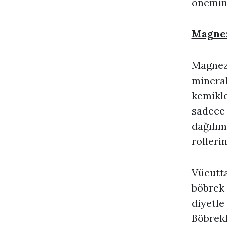
önemini
Magnez
Magnez
minera
kemikle
sadece 
dağılım
rollerin
Vücutta
böbrek 
diyetl
Böbrekl