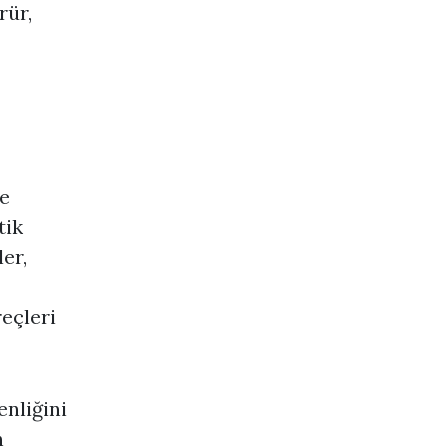
rür,
e
tik
er,
eçleri
enliğini
n