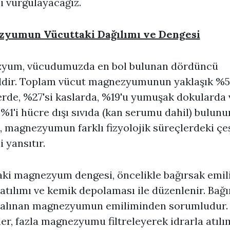
 vurgulayacağız.
yumun Vücuttaki Dağılımı ve Dengesi
yum, vücudumuzda en bol bulunan dördüncü
ldir. Toplam vücut magnezyumunun yaklaşık %5
rde, %27'si kaslarda, %19'u yumuşak dokularda 
%1'i hücre dışı sıvıda (kan serumu dahil) bulunur
, magnezyumun farklı fizyolojik süreçlerdeki çeş
i yansıtır.
ki magnezyum dengesi, öncelikle bağırsak emil
atılımı ve kemik depolaması ile düzenlenir. Bağı
e alınan magnezyumun emiliminden sorumludur.
er, fazla magnezyumu filtreleyerek idrarla atılı